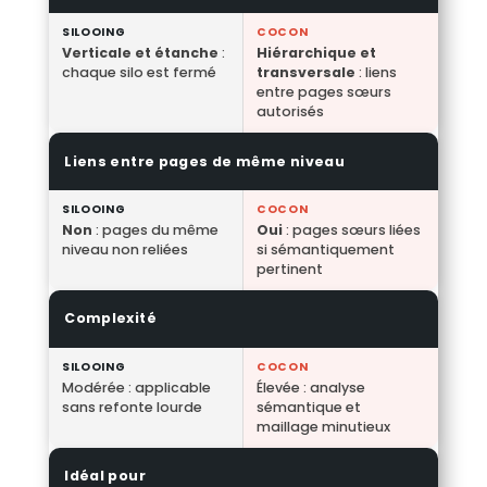
SILOOING
COCON
Verticale et étanche
:
Hiérarchique et
chaque silo est fermé
transversale
: liens
entre pages sœurs
autorisés
Liens entre pages de même niveau
SILOOING
COCON
Non
: pages du même
Oui
: pages sœurs liées
niveau non reliées
si sémantiquement
pertinent
Complexité
SILOOING
COCON
Modérée : applicable
Élevée : analyse
sans refonte lourde
sémantique et
maillage minutieux
Idéal pour