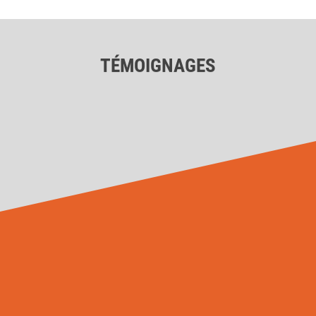
TÉMOIGNAGES
A L’ORIGINE
Active en Wallonie & Bruxelles, à Huy,
mais aussi dans les communes voisines
de Ben-Ahin, Huy, Tihange et Neuville-
sous-Huy et Statte, j’ai fondé une
agence web qui vous encadre de A à Z
pour vos demandes en communication.
Très à l’écoute de ma clientèle et