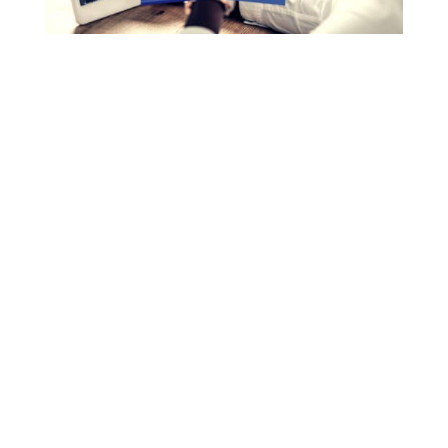
Depuis un petit temps, les entreprises
peuvent publier des stories sur leur page
Facebook. Une excellente option pour celles
qui veulent gagner en visibilité. Voyons 10
idées pour les rendre irrésistibles.
Facebook (qui s’appelle à présent Méta
mais que personne n’appelle Méta !)
représente aujourd’hui plus de 2,7
milliards d’utilisateurs à travers le
monde. Cela constitue une
véritable